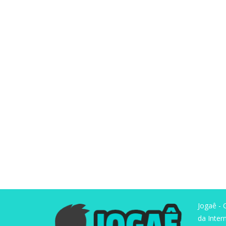
Jogaê - 
da Inter