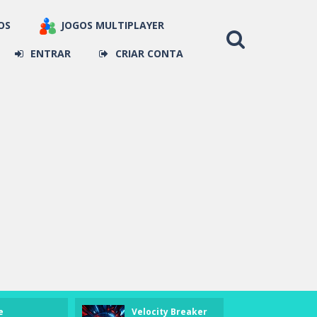
OS
JOGOS MULTIPLAYER
ENTRAR
CRIAR CONTA
e
Velocity Breaker
Space