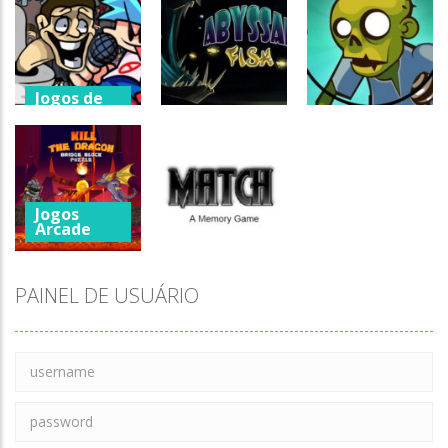
Mario Bros World
-
Mario Bros World um novo tip
Angry Birds
-
O Angry Birds se arrisca na Star Cu
Jogos de
Tabuleiro
Jogos
Super Bomberman
-
Super Bomberman foi o prim
Novos
Jogos
Skibidi Toilet
Diversos
Stupid-
Seasons 3 FNF
Abyssal Fish
Zombies
Jogos
1.22K
1K
887
Arcade
Kill The
Jogos
Novos
Dragon –
PAINEL DE USUÁRIO
Bridge Block
Match – A
Puzzle
memory game
711
795