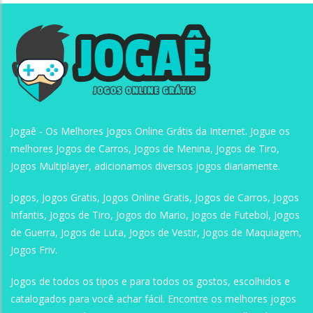
Wrestling ..
141
Play
Play
Play
Play
Burger Here
149
Jogaê - Os Melhores Jogos Online Grátis da Internet. Jogue os
Tank Strike ..
melhores Jogos de Carros, Jogos de Menina, Jogos de Tiro,
166
Jogos Multiplayer, adicionamos diversos jogos diariamente.
Jogos, Jogos Gratis, Jogos Online Gratis, Jogos de Carros, Jogos
Football Superstars ..
Infantis, Jogos de Tiro, Jogos do Mario, Jogos de Futebol, Jogos
142
de Guerra, Jogos de Luta, Jogos de Vestir, Jogos de Maquiagem,
Jogos Friv.
Jogos de todos os tipos e para todos os gostos, escolhidos e
catalogados para você achar fácil. Encontre os melhores jogos