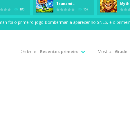
ca na Star Cup enquanto enfrenta oponentes individuais! Compita com 
Tsunami ..
Myth
180
157
n foi o primeiro jogo Bomberman a aparecer no SNES, e o primeiro 
o aventuras de Crash , um marsupial geneticamente modificado que pr
es de jogar Super Smash Flash 2, então, há motivos para ficar feliz!
há muito tempo não havia notícias de nosso amante para incomodar a 
Ordenar:
Recentes primeiro
Mostra:
Grade
antas podem parar o ataque dos zumbis. Coloque as plantas no camp
na estrada, tentando desviar de uma mulher em meio ao nevoeiro, M
tes com os lutadores especiais, os combates especiais do Tekken Com
All-Stars é uma compilação de quatro jogos eletrônicos da série Mari
d um novo tipo de jogo Mario que você pode jogar com uma mão. Vo
ca na Star Cup enquanto enfrenta oponentes individuais! Compita com 
n foi o primeiro jogo Bomberman a aparecer no SNES, e o primeiro 