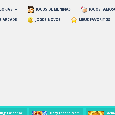
GORIAS
JOGOS DE MENINAS
JOGOS FAMOS
de Educar
 3D
 Arcade
 Clássicos
 de Esporte
 de Meninas
 Multiplayer
 Puzzles
s de 2
s de Ação
s de Aventura
s de Corrida
s de Estratégia
s de Luta
s de Tiro
S ARCADE
JOGOS NOVOS
MEUS FAVORITOS
ing: Catch the
Obby Escape from
Mem