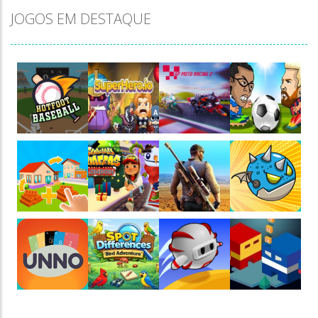
Meme Myth:Wukong
JOGOS EM DESTAQUE
136
Velocity Breaker
168
Zombie Defense: ..
134
Play
Play
Play
Play
Space Arena
164
Bottle Storm: Elite ..
Play
Play
Play
Play
163