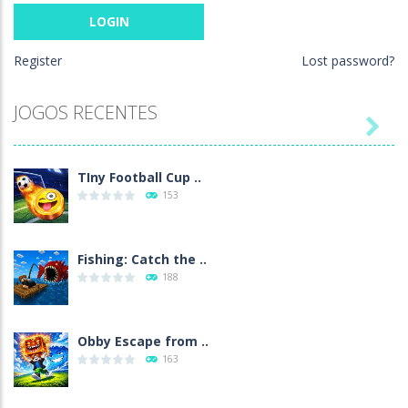
Register
Lost password?
JOGOS RECENTES

TIny Football Cup ..
153
Fishing: Catch the ..
188
Obby Escape from ..
163