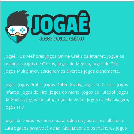
Wrestling ..
141
Play
Play
Play
Play
Burger Here
148
Jogaê - Os Melhores Jogos Online Grátis da Internet. Jogue os
Tank Strike ..
melhores Jogos de Carros, Jogos de Menina, Jogos de Tiro,
166
Jogos Multiplayer, adicionamos diversos jogos diariamente.
Jogos, Jogos Gratis, Jogos Online Gratis, Jogos de Carros, Jogos
Football Superstars ..
Infantis, Jogos de Tiro, Jogos do Mario, Jogos de Futebol, Jogos
142
de Guerra, Jogos de Luta, Jogos de Vestir, Jogos de Maquiagem,
Jogos Friv.
Jogos de todos os tipos e para todos os gostos, escolhidos e
catalogados para você achar fácil. Encontre os melhores jogos