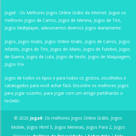
Jogaê - Os Melhores Jogos Online Grátis da Internet. Jogue os
Tank Strike ..
melhores Jogos de Carros, Jogos de Menina, Jogos de Tiro,
162
Jogos Multiplayer, adicionamos diversos jogos diariamente.
Jogos, Jogos Gratis, Jogos Online Gratis, Jogos de Carros, Jogos
Football Superstars ..
Infantis, Jogos de Tiro, Jogos do Mario, Jogos de Futebol, Jogos
135
de Guerra, Jogos de Luta, Jogos de Vestir, Jogos de Maquiagem,
Jogos Friv.
Jogos de todos os tipos e para todos os gostos, escolhidos e
catalogados para você achar fácil. Encontre os melhores jogos
para jogar sozinho, para jogar com um amigo partilhando o
teclado.
© 2020
Jogaê
: Os melhores Jogos Online Grátis. Jogos
Mobile, Jogos Html 5, Jogos Meninas, Jogos Para 2, Jogos