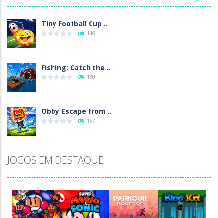
TIny Football Cup ..
148
Fishing: Catch the ..
180
Obby Escape from ..
157
Meme Myth:Wukong
JOGOS EM DESTAQUE
134
Velocity Breaker
164