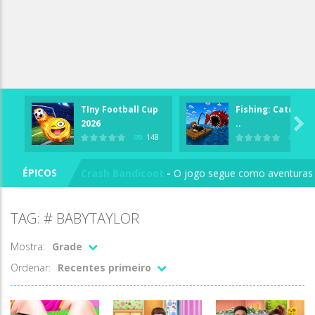
TIny Football Cup
Fishing: Catch th
Angry Birds
-
O Angry Birds se arrisca na Star Cu

2026
..
148
180
Super Bomberman
-
Super Bomberman foi o prim
ÉPICOS
Crash Bandicoot
-
O jogo segue como aventuras d
Super Smash Remix
-
Se tem saudades de jogar S
TAG: # BABYTAYLOR
Subway Surf: Mônaco
-
Concordo – há muito temp
Mostra:
Grade
Plants vs Zombies
-
Só mesmo as plantas podem p
Ordenar:
Recentes primeiro
Tekken 3
-
Lute em cenários diferentes com os lu
Super Mario All-Stars
-
Super Mario All-Stars é u