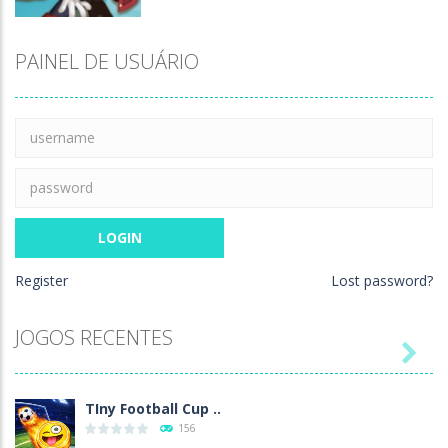
Jogos de
Super Bomberman
-
Super Bomberman foi o prim
Tiro
PAINEL DE USUÁRIO
SHOT CAN
WILD
598
Register
Lost password?
JOGOS RECENTES

TIny Football Cup ..
156