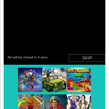
Super Bomberman
-
Super Bomberman foi o prim