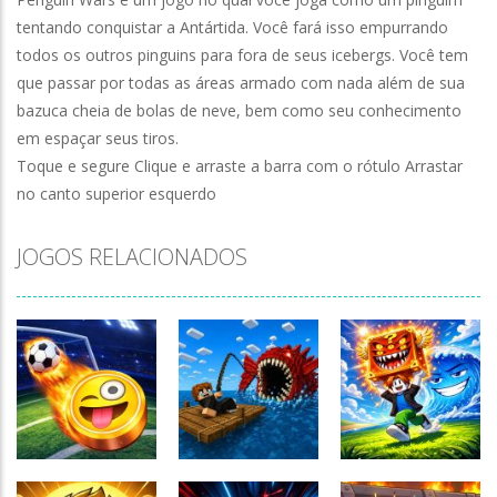
tentando conquistar a Antártida. Você fará isso empurrando
todos os outros pinguins para fora de seus icebergs. Você tem
que passar por todas as áreas armado com nada além de sua
bazuca cheia de bolas de neve, bem como seu conhecimento
em espaçar seus tiros.
Toque e segure Clique e arraste a barra com o rótulo Arrastar
no canto superior esquerdo
JOGOS RELACIONADOS
Fishing: Catch
Obby Escape