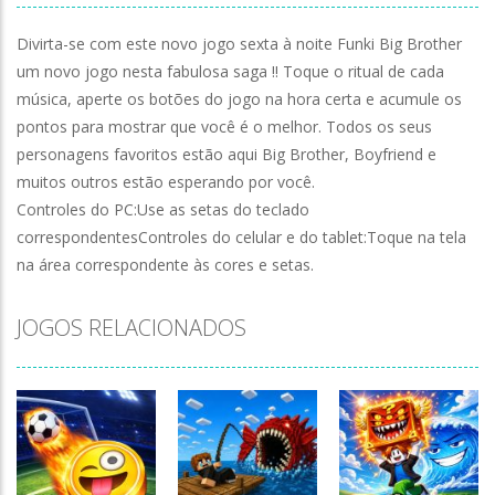
Divirta-se com este novo jogo sexta à noite Funki Big Brother
um novo jogo nesta fabulosa saga !! Toque o ritual de cada
música, aperte os botões do jogo na hora certa e acumule os
pontos para mostrar que você é o melhor. Todos os seus
personagens favoritos estão aqui Big Brother, Boyfriend e
muitos outros estão esperando por você.
Controles do PC:Use as setas do teclado
correspondentesControles do celular e do tablet:Toque na tela
na área correspondente às cores e setas.
JOGOS RELACIONADOS