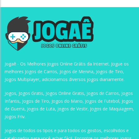
Jogaê
Jogaê
Jogaê
Jogaê
Jogaê - Os Melhores Jogos Online Grátis da Internet. Jogue os
melhores Jogos de Carros, Jogos de Menina, Jogos de Tiro,
Jogos Multiplayer, adicionamos diversos jogos diariamente.
Jogos, Jogos Gratis, Jogos Online Gratis, Jogos de Carros, Jogos
Infantis, Jogos de Tiro, Jogos do Mario, Jogos de Futebol, Jogos
de Guerra, Jogos de Luta, Jogos de Vestir, Jogos de Maquiagem,
Jogos Friv.
Jogos de todos os tipos e para todos os gostos, escolhidos e
catalogados para você achar fácil. Encontre os melhores jogos