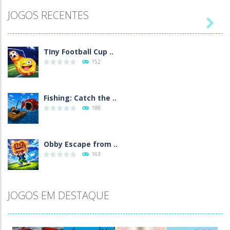
JOGOS RECENTES

TIny Football Cup ..
152
Fishing: Catch the ..
188
Obby Escape from ..
163
Meme Myth:Wukong
JOGOS EM DESTAQUE
136