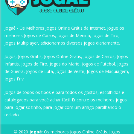
Burger Here
148
Jogaê - Os Melhores Jogos Online Grátis da Internet. Jogue os
Tank Strike ..
melhores Jogos de Carros, Jogos de Menina, Jogos de Tiro,
165
Jogos Multiplayer, adicionamos diversos jogos diariamente.
Jogos, Jogos Gratis, Jogos Online Gratis, Jogos de Carros, Jogos
Football Superstars ..
Infantis, Jogos de Tiro, Jogos do Mario, Jogos de Futebol, Jogos
142
de Guerra, Jogos de Luta, Jogos de Vestir, Jogos de Maquiagem,
Jogos Friv.
Jogos de todos os tipos e para todos os gostos, escolhidos e
catalogados para você achar fácil. Encontre os melhores jogos
para jogar sozinho, para jogar com um amigo partilhando o
teclado.
© 2020
Jogaê
: Os melhores Jogos Online Grátis. Jogos