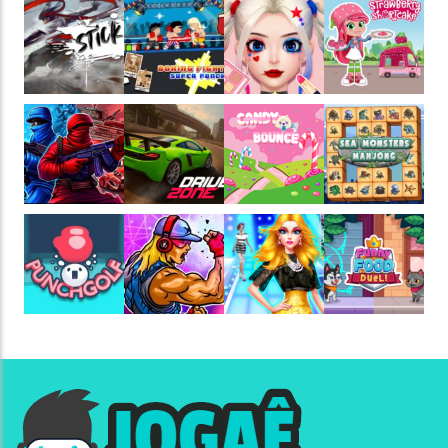
Velocity Breaker
168
Zombie Defense: ..
134
Play
Play
Play
Play
Space Arena
163
Bottle Storm: Elite ..
Play
Play
Play
Play
163
Wrestling ..
140
Play
Play
Play
Play