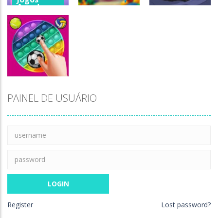
Arcade
Jogos
Super Bomberman
-
Super Bomberman foi o prim
Jogos de
Arcade
Tabuleiro
Bubble
Shooter Pop it
Ocean Bubble
Tank MIX
Now!
Shooter
892
836
1.09K
Jogos de
PAINEL DE USUÁRIO
Esporte
POPiT Plus
840
Register
Lost password?