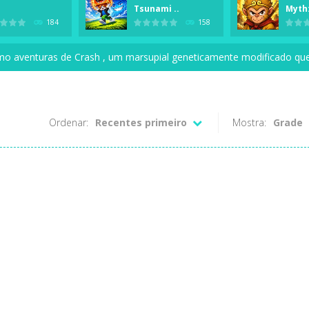
ca na Star Cup enquanto enfrenta oponentes individuais! Compita com 
Tsunami ..
Myth
184
158
n foi o primeiro jogo Bomberman a aparecer no SNES, e o primeiro 
o aventuras de Crash , um marsupial geneticamente modificado que pr
es de jogar Super Smash Flash 2, então, há motivos para ficar feliz!
há muito tempo não havia notícias de nosso amante para incomodar a 
Ordenar:
Recentes primeiro
Mostra:
Grade
antas podem parar o ataque dos zumbis. Coloque as plantas no camp
na estrada, tentando desviar de uma mulher em meio ao nevoeiro, M
tes com os lutadores especiais, os combates especiais do Tekken Com
All-Stars é uma compilação de quatro jogos eletrônicos da série Mari
d um novo tipo de jogo Mario que você pode jogar com uma mão. Vo
ca na Star Cup enquanto enfrenta oponentes individuais! Compita com 
n foi o primeiro jogo Bomberman a aparecer no SNES, e o primeiro 