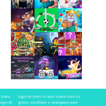
Space Arena
162
Zombie Defense: ..
Play
Play
Play
134
Bottle Storm: Elite ..
161
Play
Play
Play
Wrestling ..
140
Play
Play
Play
Burger Here
144
 Gratis,
Jogos de todos os tipos e para todos os
Play
Play
Play
Tank Strike ..
 Jogos de
gostos, escolhidos e catalogados para
163