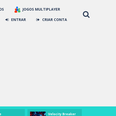
OS
JOGOS MULTIPLAYER
ENTRAR
CRIAR CONTA
e
Velocity Breaker
Space