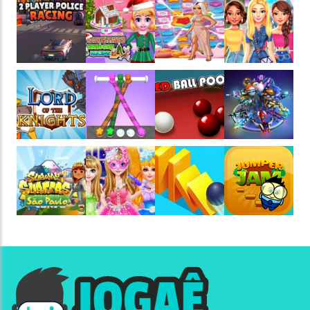
Velocity Breaker
160
Zombie Defense: ..
132
Play
Play
Play
Play
Space Arena
159
Bottle Storm: Elite ..
Play
Play
Play
Play
159
Wrestling ..
138
Play
Play
Play
Play