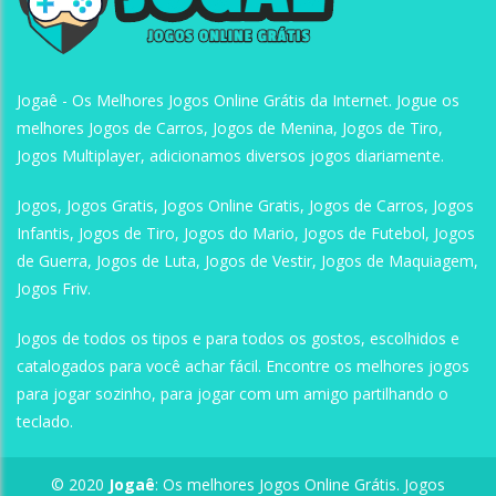
Burger Here
141
Jogaê - Os Melhores Jogos Online Grátis da Internet. Jogue os
Tank Strike ..
melhores Jogos de Carros, Jogos de Menina, Jogos de Tiro,
161
Jogos Multiplayer, adicionamos diversos jogos diariamente.
Jogos, Jogos Gratis, Jogos Online Gratis, Jogos de Carros, Jogos
Football Superstars ..
Infantis, Jogos de Tiro, Jogos do Mario, Jogos de Futebol, Jogos
135
de Guerra, Jogos de Luta, Jogos de Vestir, Jogos de Maquiagem,
Jogos Friv.
Jogos de todos os tipos e para todos os gostos, escolhidos e
catalogados para você achar fácil. Encontre os melhores jogos
para jogar sozinho, para jogar com um amigo partilhando o
teclado.
© 2020
Jogaê
: Os melhores Jogos Online Grátis. Jogos