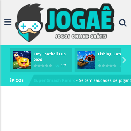
Angry Birds
-
O Angry Birds se arrisca na Star Cu
TIny Football Cup
Fishing: Catch th
Super Bomberman
-
Super Bomberman foi o prim

2026
..
147
180
Crash Bandicoot
-
O jogo segue como aventuras d
ÉPICOS
Super Smash Remix
-
Se tem saudades de jogar S
Subway Surf: Mônaco
-
Concordo – há muito temp
Plants vs Zombies
-
Só mesmo as plantas podem p
Tekken 3
-
Lute em cenários diferentes com os lu
Super Mario All-Stars
-
Super Mario All-Stars é u