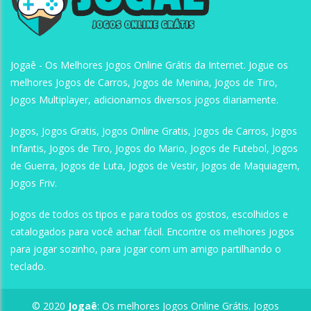
Burger Here
148
Jogaê - Os Melhores Jogos Online Grátis da Internet. Jogue os
Tank Strike ..
melhores Jogos de Carros, Jogos de Menina, Jogos de Tiro,
164
Jogos Multiplayer, adicionamos diversos jogos diariamente.
Jogos, Jogos Gratis, Jogos Online Gratis, Jogos de Carros, Jogos
Football Superstars ..
Infantis, Jogos de Tiro, Jogos do Mario, Jogos de Futebol, Jogos
137
de Guerra, Jogos de Luta, Jogos de Vestir, Jogos de Maquiagem,
Jogos Friv.
Jogos de todos os tipos e para todos os gostos, escolhidos e
catalogados para você achar fácil. Encontre os melhores jogos
para jogar sozinho, para jogar com um amigo partilhando o
teclado.
© 2020
Jogaê
: Os melhores Jogos Online Grátis. Jogos