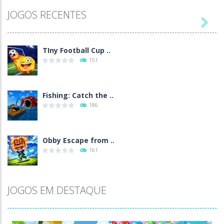
JOGOS RECENTES

TIny Football Cup ..
151
Fishing: Catch the ..
186
Obby Escape from ..
161
Meme Myth:Wukong
JOGOS EM DESTAQUE
136