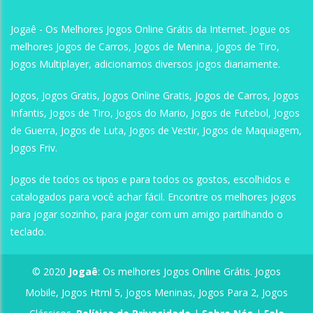
Jogaê - Os Melhores Jogos Online Grátis da Internet. Jogue os
Tank Strike ..
melhores Jogos de Carros, Jogos de Menina, Jogos de Tiro,
166
Jogos Multiplayer, adicionamos diversos jogos diariamente.
Jogos, Jogos Gratis, Jogos Online Gratis, Jogos de Carros, Jogos
Football Superstars ..
Infantis, Jogos de Tiro, Jogos do Mario, Jogos de Futebol, Jogos
142
de Guerra, Jogos de Luta, Jogos de Vestir, Jogos de Maquiagem,
Jogos Friv.
Jogos de todos os tipos e para todos os gostos, escolhidos e
catalogados para você achar fácil. Encontre os melhores jogos
para jogar sozinho, para jogar com um amigo partilhando o
teclado.
© 2020
Jogaê
: Os melhores Jogos Online Grátis. Jogos
Mobile, Jogos Html 5, Jogos Meninas, Jogos Para 2, Jogos