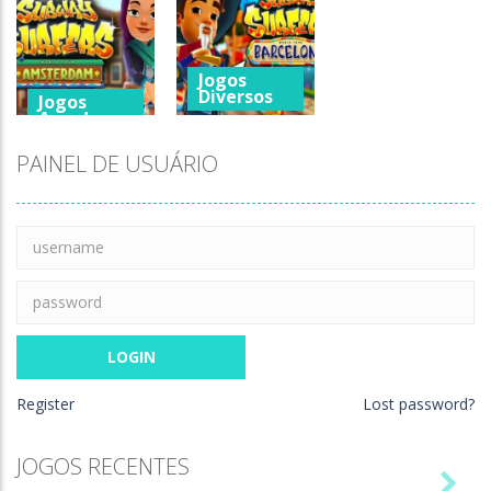
Mario Bros World
-
Mario Bros World um novo tip
Jogos
Angry Birds
-
O Angry Birds se arrisca na Star Cu
Diversos
Jogos
Arcade
Super Bomberman
-
Super Bomberman foi o prim
Subway
Subway
Surfers
PAINEL DE USUÁRIO
Surfers
Barcelona
Amsterdam
969
1.31K
Register
Lost password?
JOGOS RECENTES
