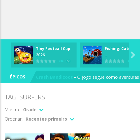
TIny Football Cup
Fishing: Catch th
Angry Birds
-
O Angry Birds se arrisca na Star Cu

2026
..
153
189
Super Bomberman
-
Super Bomberman foi o prim
ÉPICOS
Crash Bandicoot
-
O jogo segue como aventuras d
Super Smash Remix
-
Se tem saudades de jogar S
TAG: SURFERS
Subway Surf: Mônaco
-
Concordo – há muito temp
Mostra:
Grade
Plants vs Zombies
-
Só mesmo as plantas podem p
Ordenar:
Recentes primeiro
Tekken 3
-
Lute em cenários diferentes com os lu
Super Mario All-Stars
-
Super Mario All-Stars é u