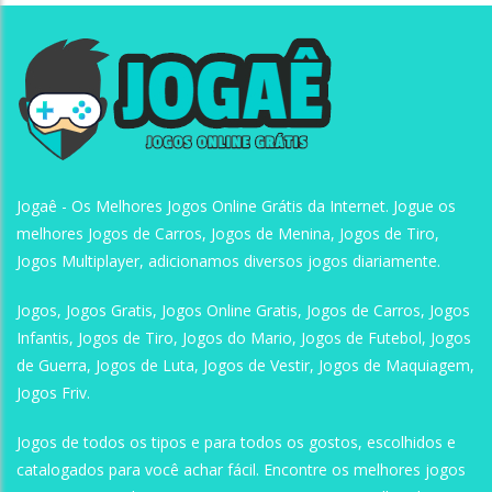
Wrestling ..
140
Play
Play
Play
Play
Burger Here
147
Jogaê - Os Melhores Jogos Online Grátis da Internet. Jogue os
Tank Strike ..
melhores Jogos de Carros, Jogos de Menina, Jogos de Tiro,
164
Jogos Multiplayer, adicionamos diversos jogos diariamente.
Jogos, Jogos Gratis, Jogos Online Gratis, Jogos de Carros, Jogos
Football Superstars ..
Infantis, Jogos de Tiro, Jogos do Mario, Jogos de Futebol, Jogos
136
de Guerra, Jogos de Luta, Jogos de Vestir, Jogos de Maquiagem,
Jogos Friv.
Jogos de todos os tipos e para todos os gostos, escolhidos e
catalogados para você achar fácil. Encontre os melhores jogos