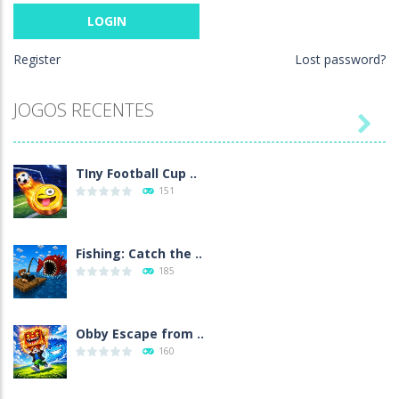
Register
Lost password?
JOGOS RECENTES

TIny Football Cup ..
151
Fishing: Catch the ..
185
Obby Escape from ..
160