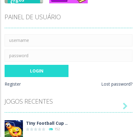
Novos
Super Bomberman
-
Super Bomberman foi o prim
Math Speed
Jogos
PAINEL DE USUÁRIO
Novos
Racing
Rounding 10
Sum Square
819
887
Register
Lost password?
JOGOS RECENTES

TIny Football Cup ..
152