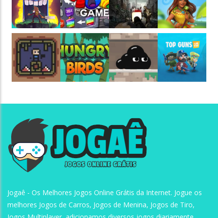
Play
Play
Play
Play
Space Arena
163
Bottle Storm: Elite ..
Play
Play
Play
Play
163
Wrestling ..
140
Play
Play
Play
Play
Burger Here
148
Jogaê - Os Melhores Jogos Online Grátis da Internet. Jogue os
Tank Strike ..
melhores Jogos de Carros, Jogos de Menina, Jogos de Tiro,
165
Jogos Multiplayer, adicionamos diversos jogos diariamente.