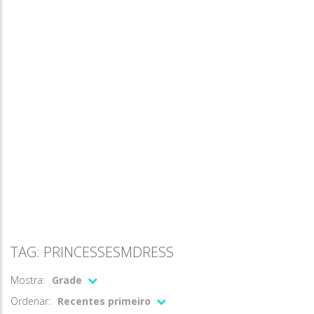
Super Mario All-Stars
-
Super Mario All-Stars é u
Mario Bros World
-
Mario Bros World um novo tip
Angry Birds
-
O Angry Birds se arrisca na Star Cu
Super Bomberman
-
Super Bomberman foi o prim
TAG: PRINCESSESMDRESS
Mostra:
Grade
Ordenar:
Recentes primeiro