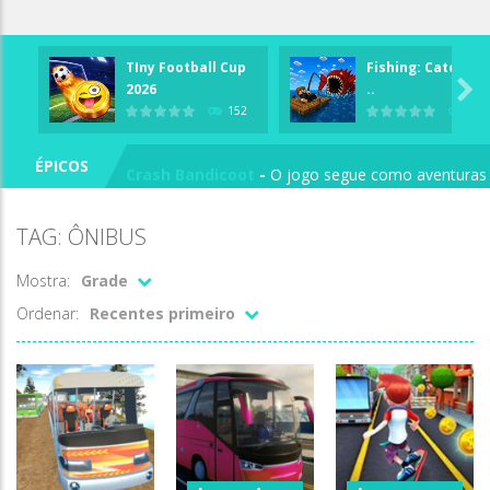
TIny Football Cup
Fishing: Catch th
Angry Birds
-
O Angry Birds se arrisca na Star Cu

2026
..
152
188
Super Bomberman
-
Super Bomberman foi o prim
ÉPICOS
Crash Bandicoot
-
O jogo segue como aventuras d
Super Smash Remix
-
Se tem saudades de jogar S
TAG: ÔNIBUS
Subway Surf: Mônaco
-
Concordo – há muito temp
Mostra:
Grade
Plants vs Zombies
-
Só mesmo as plantas podem p
Ordenar:
Recentes primeiro
Tekken 3
-
Lute em cenários diferentes com os lu
Super Mario All-Stars
-
Super Mario All-Stars é u
Mario Bros World
-
Mario Bros World um novo tip
Angry Birds
-
O Angry Birds se arrisca na Star Cu