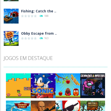
Fishing: Catch the ..
188
Obby Escape from ..
163
Meme Myth:Wukong
JOGOS EM DESTAQUE
136
Velocity Breaker
168
Zombie Defense: ..
134