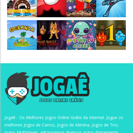
Play
Play
Play
Play
Space Arena
160
Bottle Storm: Elite ..
Play
Play
Play
Play
160
Wrestling ..
139
Play
Play
Play
Play
Burger Here
143
Jogaê - Os Melhores Jogos Online Grátis da Internet. Jogue os
Tank Strike ..
melhores Jogos de Carros, Jogos de Menina, Jogos de Tiro,
162
Jogos Multiplayer, adicionamos diversos jogos diariamente.