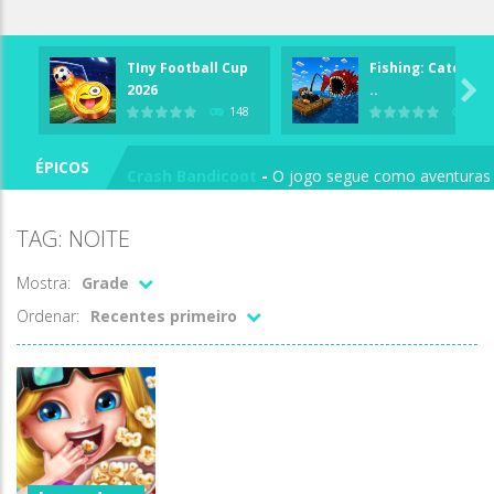
TIny Football Cup
Fishing: Catch th
Angry Birds
-
O Angry Birds se arrisca na Star Cu

2026
..
148
180
Super Bomberman
-
Super Bomberman foi o prim
ÉPICOS
Crash Bandicoot
-
O jogo segue como aventuras d
Super Smash Remix
-
Se tem saudades de jogar S
TAG: NOITE
Subway Surf: Mônaco
-
Concordo – há muito temp
Mostra:
Grade
Plants vs Zombies
-
Só mesmo as plantas podem p
Ordenar:
Recentes primeiro
Tekken 3
-
Lute em cenários diferentes com os lu
Super Mario All-Stars
-
Super Mario All-Stars é u
Mario Bros World
-
Mario Bros World um novo tip
Angry Birds
-
O Angry Birds se arrisca na Star Cu