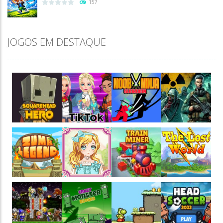
157
Meme Myth:Wukong
JOGOS EM DESTAQUE
133
Velocity Breaker
162
Zombie Defense: ..
132
Play
Play
Play
Play
Space Arena
159
Bottle Storm: Elite ..
Play
Play
Play
Play