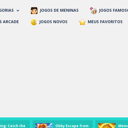
GORIAS
JOGOS DE MENINAS
JOGOS FAMOS
de Educar
 3D
 Arcade
 Clássicos
 de Esporte
 de Meninas
 Multiplayer
 Puzzles
s de 2
s de Ação
s de Aventura
s de Corrida
s de Estratégia
s de Luta
s de Tiro
S ARCADE
JOGOS NOVOS
MEUS FAVORITOS
ing: Catch the
Obby Escape from
Mem