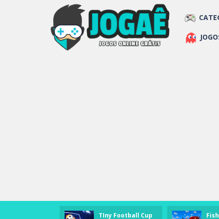
CATE
Jogos 
Jogos
Jogos
Jogos
Jogos
Jogos
Jogos
Jogos
Jogo
Jogo
Jogo
Jogo
Jogo
Jogo
Jogo
JOGO
TIny Football Cup
Fish