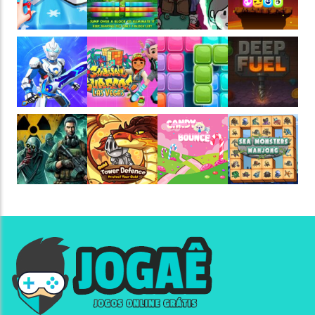
Zombie Defense: ..
136
Play
Play
Play
Play
Space Arena
164
Bottle Storm: Elite ..
Play
Play
Play
Play
164
Wrestling ..
141
Play
Play
Play
Play
Burger Here
149