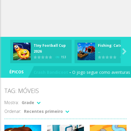
TIny Football Cup
Fishing: Catch th
Angry Birds
-
O Angry Birds se arrisca na Star Cu

2026
..
153
191
Super Bomberman
-
Super Bomberman foi o prim
ÉPICOS
Crash Bandicoot
-
O jogo segue como aventuras d
Super Smash Remix
-
Se tem saudades de jogar S
TAG: MÓVEIS
Subway Surf: Mônaco
-
Concordo – há muito temp
Mostra:
Grade
Plants vs Zombies
-
Só mesmo as plantas podem p
Ordenar:
Recentes primeiro
Tekken 3
-
Lute em cenários diferentes com os lu
Super Mario All-Stars
-
Super Mario All-Stars é u