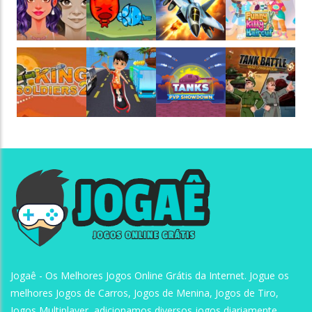
Play
Play
Play
Play
Space Arena
164
Bottle Storm: Elite ..
Play
Play
Play
Play
165
Wrestling ..
142
Play
Play
Play
Play
Burger Here
151
Jogaê - Os Melhores Jogos Online Grátis da Internet. Jogue os
Tank Strike ..
melhores Jogos de Carros, Jogos de Menina, Jogos de Tiro,
169
Jogos Multiplayer, adicionamos diversos jogos diariamente.