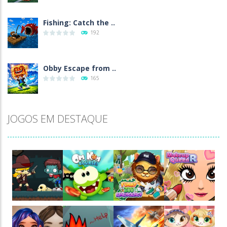
Fishing: Catch the ..
192
Obby Escape from ..
165
Meme Myth:Wukong
JOGOS EM DESTAQUE
137
Velocity Breaker
168
Zombie Defense: ..
137