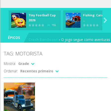
TIny Football Cup
Fishing: Catch th
Angry Birds
-
O Angry Birds se arrisca na Star Cu

2026
..
155
192
Super Bomberman
-
Super Bomberman foi o prim
ÉPICOS
Crash Bandicoot
-
O jogo segue como aventuras d
Super Smash Remix
-
Se tem saudades de jogar S
TAG: MOTORISTA
Subway Surf: Mônaco
-
Concordo – há muito temp
Mostra:
Grade
Plants vs Zombies
-
Só mesmo as plantas podem p
Ordenar:
Recentes primeiro
Tekken 3
-
Lute em cenários diferentes com os lu
Super Mario All-Stars
-
Super Mario All-Stars é u
Mario Bros World
-
Mario Bros World um novo tip
Angry Birds
-
O Angry Birds se arrisca na Star Cu