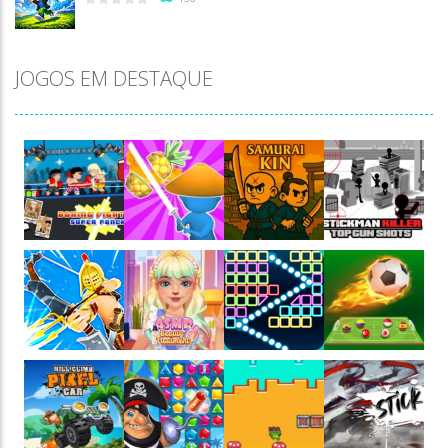
Meme Myth:Wukong
JOGOS EM DESTAQUE
133
Velocity Breaker
161
Zombie Defense: ..
132
Play
Play
Play
Play
Space Arena
159
Bottle Storm: Elite ..
Play
Play
Play
Play