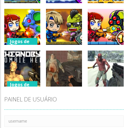
Jogos de
Jogos de
Jogos de
Super Bomberman
-
Super Bomberman foi o prim
Ação
Aventura
Aventura
Zombie
Zombie
Zombie
Mission 7
Mission X
Mission 12
589
657
678
Jogos de
Tiro
Jogos de
Jogos de
Tiro
Ação
Zombie
Mission 10:
Zombie
Zombie
More Mayhem
Mission 9
Mission 10
656
603
731
Jogos de
Tiro
Jogos de
Jogos de
Ação
Ação
Chernobyl
PAINEL DE USUÁRIO
Zombie Strike
Zombie
Zombie Hell
2
Vacation
1.08K
742
877