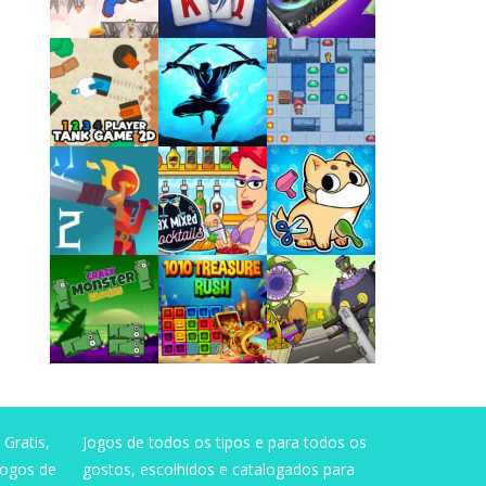
Space Arena
160
Zombie Defense: ..
Play
Play
Play
133
Bottle Storm: Elite ..
160
Play
Play
Play
Wrestling ..
139
Play
Play
Play
Burger Here
143
 Gratis,
Jogos de todos os tipos e para todos os
Play
Play
Play
Tank Strike ..
 Jogos de
gostos, escolhidos e catalogados para
161