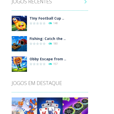
JOGOS RECENTES

TIny Football Cup ..
148
Fishing: Catch the ..
180
Obby Escape from ..
157
Meme Myth:Wukong
JOGOS EM DESTAQUE
134
Velocity Breaker
164