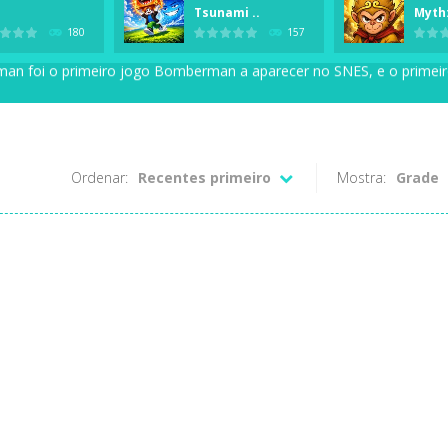
ca na Star Cup enquanto enfrenta oponentes individuais! Compita com 
Tsunami ..
Myth
180
157
n foi o primeiro jogo Bomberman a aparecer no SNES, e o primeiro 
o aventuras de Crash , um marsupial geneticamente modificado que pr
es de jogar Super Smash Flash 2, então, há motivos para ficar feliz!
há muito tempo não havia notícias de nosso amante para incomodar a 
Ordenar:
Recentes primeiro
Mostra:
Grade
antas podem parar o ataque dos zumbis. Coloque as plantas no camp
na estrada, tentando desviar de uma mulher em meio ao nevoeiro, M
tes com os lutadores especiais, os combates especiais do Tekken Com
All-Stars é uma compilação de quatro jogos eletrônicos da série Mari
d um novo tipo de jogo Mario que você pode jogar com uma mão. Vo
ca na Star Cup enquanto enfrenta oponentes individuais! Compita com 
n foi o primeiro jogo Bomberman a aparecer no SNES, e o primeiro 