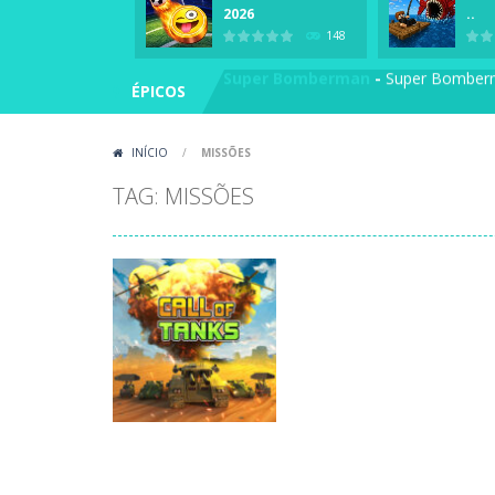
Angry Birds
-
O Angry Birds se arris
2026
..
148
Super Bomberman
-
Super Bomberma
ÉPICOS
Crash Bandicoot
-
O jogo segue com
Super Smash Remix
-
Se tem saudad
INÍCIO
/
MISSÕES
Subway Surf: Mônaco
-
Concordo – 
TAG: MISSÕES
Plants vs Zombies
-
Só mesmo as pl
Silent Hill
-
Após sofrer um acidente 
Tekken 3
-
Lute em cenários diferen
Super Mario All-Stars
-
Super Mario 
Mario Bros World
-
Mario Bros Worl
Angry Birds
-
O Angry Birds se arris
Super Bomberman
-
Super Bomberma