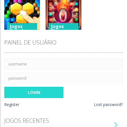
Mario Bros World
-
Mario Bros World um novo tip
Angry Birds
-
O Angry Birds se arrisca na Star Cu
Jogos
Jogos
Arcade
Novos
Super Bomberman
-
Super Bomberman foi o prim
Hexa 2048
Secrets of the
PAINEL DE USUÁRIO
Puzzle – Block
Castle –
Merge
Match 3
670
771
Register
Lost password?
JOGOS RECENTES
