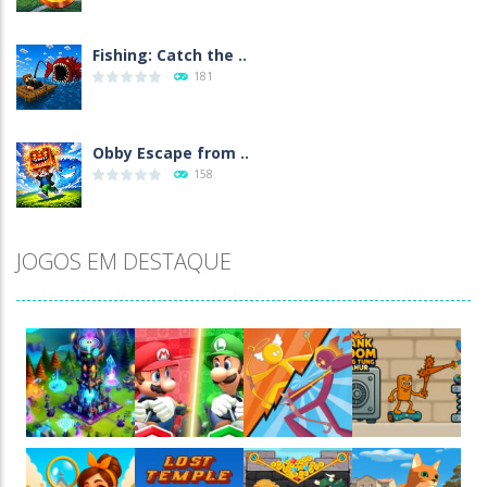
Fishing: Catch the ..
181
Obby Escape from ..
158
Meme Myth:Wukong
JOGOS EM DESTAQUE
136
Velocity Breaker
166
Zombie Defense: ..
133