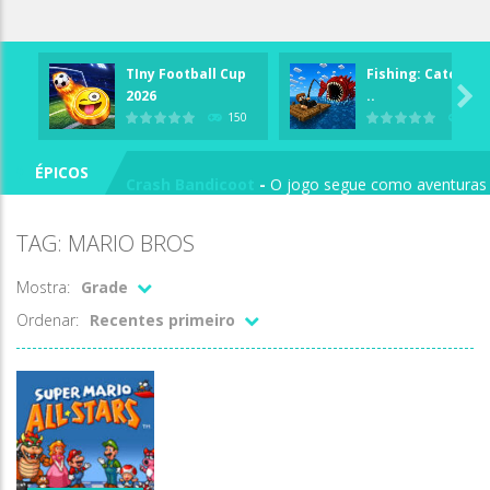
TIny Football Cup
Fishing: Catch th
Angry Birds
-
O Angry Birds se arrisca na Star Cu

2026
..
150
181
Super Bomberman
-
Super Bomberman foi o prim
ÉPICOS
Crash Bandicoot
-
O jogo segue como aventuras d
Super Smash Remix
-
Se tem saudades de jogar S
TAG: MARIO BROS
Subway Surf: Mônaco
-
Concordo – há muito temp
Mostra:
Grade
Plants vs Zombies
-
Só mesmo as plantas podem p
Ordenar:
Recentes primeiro
Tekken 3
-
Lute em cenários diferentes com os lu
Super Mario All-Stars
-
Super Mario All-Stars é u
Mario Bros World
-
Mario Bros World um novo tip
Angry Birds
-
O Angry Birds se arrisca na Star Cu