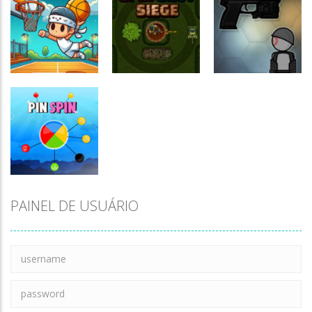
Mario Bros World
-
Mario Bros World um novo tip
Angry Birds
-
O Angry Birds se arrisca na Star Cu
Jogos de
Super Bomberman
-
Super Bomberman foi o prim
Jogos de
Tiro
Tiro
Jogos de
Esporte
Spin Shot
Arsenal Online
Boolu Bask
Siege
745
733
1.01K
Jogos
PAINEL DE USUÁRIO
Arcade
Pin Spin !
882