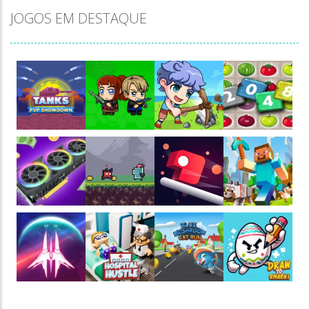
Meme Myth:Wukong
JOGOS EM DESTAQUE
136
Velocity Breaker
168
Zombie Defense: ..
134
Play
Play
Play
Play
Space Arena
164
Bottle Storm: Elite ..
Play
Play
Play
Play
163