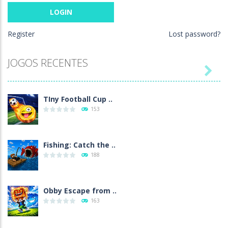
Register
Lost password?
JOGOS RECENTES

TIny Football Cup ..
153
Fishing: Catch the ..
188
Obby Escape from ..
163