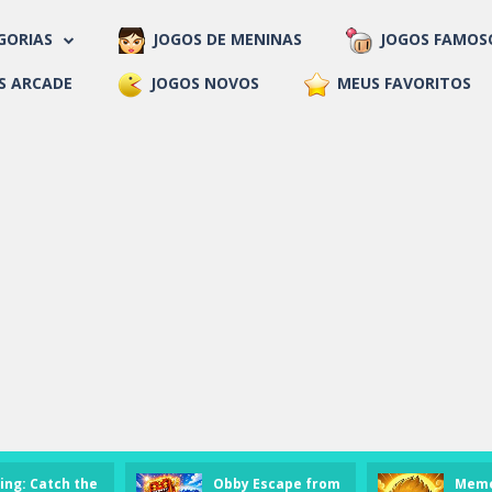
GORIAS
JOGOS DE MENINAS
JOGOS FAMOS
de Educar
 3D
 Arcade
 Clássicos
 de Esporte
 de Meninas
 Multiplayer
 Puzzles
s de 2
s de Ação
s de Aventura
s de Corrida
s de Estratégia
s de Luta
s de Tiro
S ARCADE
JOGOS NOVOS
MEUS FAVORITOS
ing: Catch the
Obby Escape from
Mem