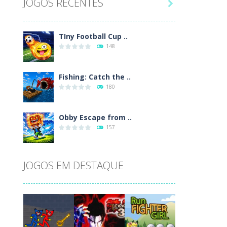
JOGOS RECENTES

TIny Football Cup ..
148
Fishing: Catch the ..
180
Obby Escape from ..
157
Meme Myth:Wukong
JOGOS EM DESTAQUE
134
Velocity Breaker
164