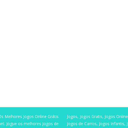
Os Melhores Jogos Online Grátis
Jogos, Jogos Gratis, Jogos Online
net. Jogue os melhores Jogos de
Jogos de Carros, Jogos Infantis,