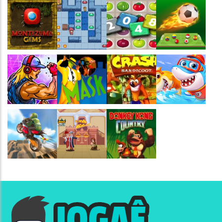
Jogaê
Jogaê
Jogaê
Jogaê
Jogaê
Jogaê
Jogaê
Jogaê
Jogaê
Jogaê
Jogaê
Jogaê
Jogaê
Jogaê
Jogaê