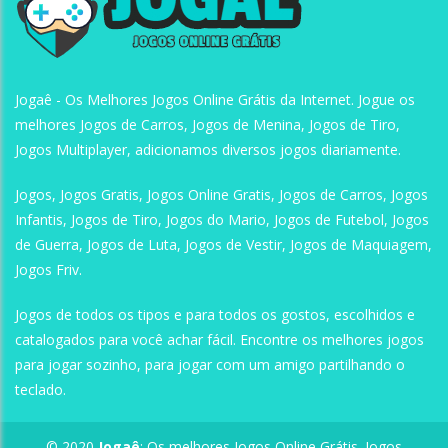
Jogaê - Os Melhores Jogos Online Grátis da Internet. Jogue os
melhores Jogos de Carros, Jogos de Menina, Jogos de Tiro,
Jogos Multiplayer, adicionamos diversos jogos diariamente.
Jogos, Jogos Gratis, Jogos Online Gratis, Jogos de Carros, Jogos
Infantis, Jogos de Tiro, Jogos do Mario, Jogos de Futebol, Jogos
de Guerra, Jogos de Luta, Jogos de Vestir, Jogos de Maquiagem,
Jogos Friv.
Jogos de todos os tipos e para todos os gostos, escolhidos e
catalogados para você achar fácil. Encontre os melhores jogos
para jogar sozinho, para jogar com um amigo partilhando o
teclado.
© 2020
Jogaê
: Os melhores Jogos Online Grátis. Jogos