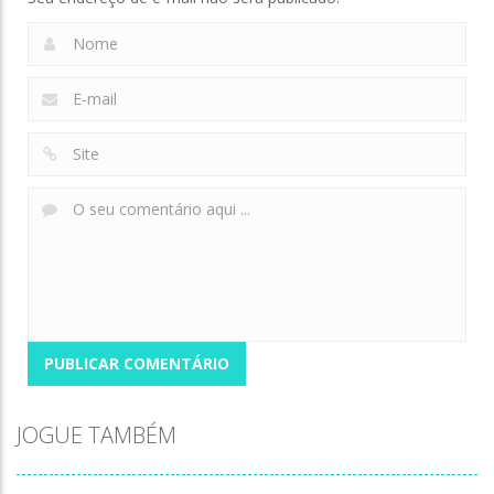
JOGUE TAMBÉM