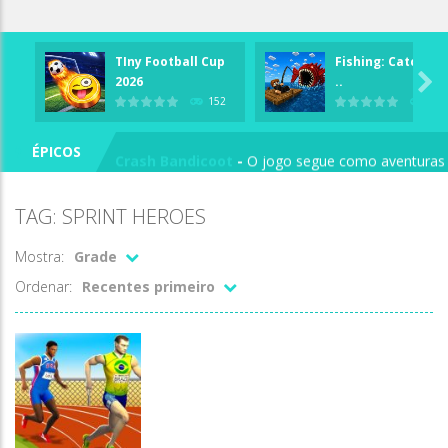
TIny Football Cup
Fishing: Catch th
Angry Birds
-
O Angry Birds se arrisca na Star Cu

2026
..
152
188
Super Bomberman
-
Super Bomberman foi o prim
ÉPICOS
Crash Bandicoot
-
O jogo segue como aventuras d
Super Smash Remix
-
Se tem saudades de jogar S
TAG: SPRINT HEROES
Subway Surf: Mônaco
-
Concordo – há muito temp
Mostra:
Grade
Plants vs Zombies
-
Só mesmo as plantas podem p
Ordenar:
Recentes primeiro
Tekken 3
-
Lute em cenários diferentes com os lu
Super Mario All-Stars
-
Super Mario All-Stars é u
Mario Bros World
-
Mario Bros World um novo tip
Angry Birds
-
O Angry Birds se arrisca na Star Cu