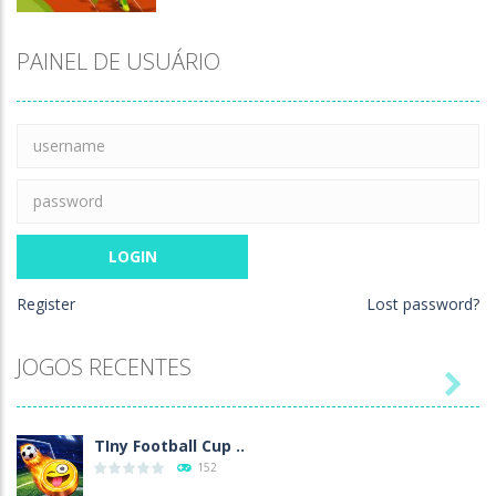
Super Bomberman
-
Super Bomberman foi o prim
Jogos de 2
PAINEL DE USUÁRIO
Sprinter
Heroes
997
Register
Lost password?
JOGOS RECENTES

TIny Football Cup ..
152