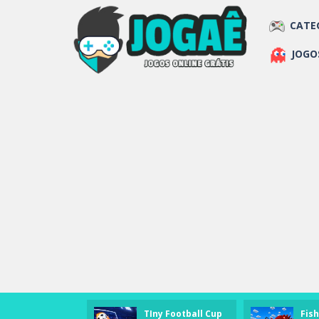
CATE
Jogos 
Jogos
Jogos
Jogos
Jogos
Jogos
Jogos
Jogos
Jogo
Jogo
Jogo
Jogo
Jogo
Jogo
Jogo
JOGO
TIny Football Cup
Fish