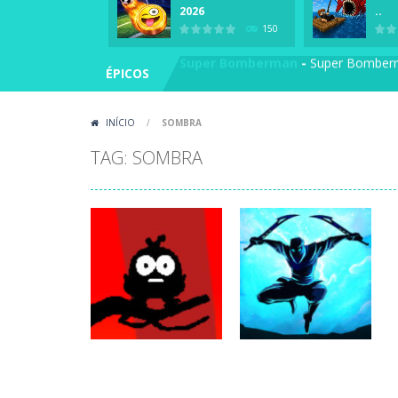
Angry Birds
-
O Angry Birds se arris
2026
..
150
Super Bomberman
-
Super Bomberma
ÉPICOS
Crash Bandicoot
-
O jogo segue com
Super Smash Remix
-
Se tem saudad
INÍCIO
/
SOMBRA
Subway Surf: Mônaco
-
Concordo – 
TAG: SOMBRA
Plants vs Zombies
-
Só mesmo as pl
Silent Hill
-
Após sofrer um acidente 
Tekken 3
-
Lute em cenários diferen
Super Mario All-Stars
-
Super Mario 
Mario Bros World
-
Mario Bros Worl
Angry Birds
-
O Angry Birds se arris
Jogos de Ação
Super Bomberman
-
Super Bomberma