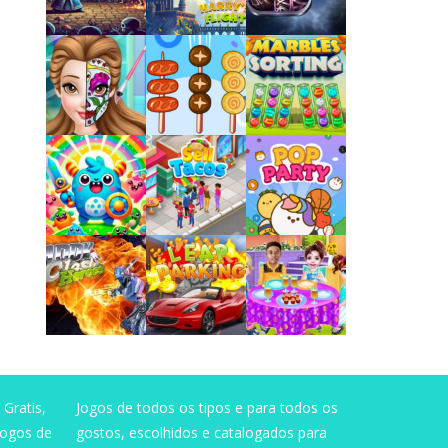
Space Arena
162
Zombie Defense: ..
Play
Play
Play
133
Bottle Storm: Elite ..
161
Play
Play
Play
Wrestling ..
140
Play
Play
Play
Burger Here
144
 Gratis,
Jogos de todos os tipos e para todos os
Play
Play
Play
Tank Strike ..
 Jogos de
gostos, escolhidos e catalogados para
163