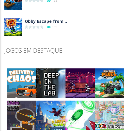
192
Obby Escape from ..
165
Meme Myth:Wukong
JOGOS EM DESTAQUE
137
Velocity Breaker
168
Zombie Defense: ..
137
Play
Play
Play
Play
Space Arena