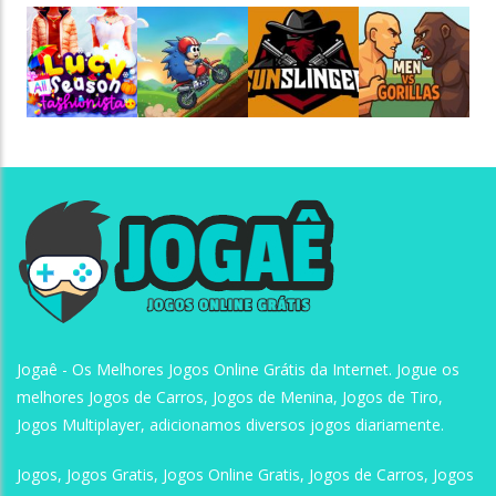
164
Bottle Storm: Elite ..
Play
Play
Play
Play
165
Wrestling ..
142
Play
Play
Play
Play
Burger Here
151
Jogaê - Os Melhores Jogos Online Grátis da Internet. Jogue os
Tank Strike ..
melhores Jogos de Carros, Jogos de Menina, Jogos de Tiro,
169
Jogos Multiplayer, adicionamos diversos jogos diariamente.
Jogos, Jogos Gratis, Jogos Online Gratis, Jogos de Carros, Jogos
Football Superstars ..