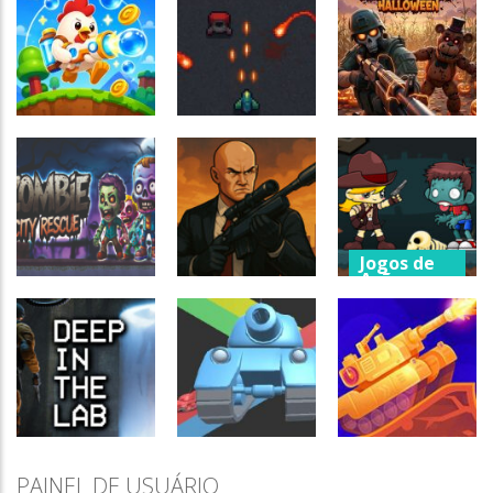
Mario Bros World
-
Mario Bros World um novo tip
Angry Birds
-
O Angry Birds se arrisca na Star Cu
Jogos de
Jogos de
Jogos de
Super Bomberman
-
Super Bomberman foi o prim
Aventura
Tiro
Tiro
Bubble
Galaxy Space
FNAF Strike
Blasters
Defender
Halloween
164
198
223
Jogos de
Ação
Jogos de
Jogos
Tiro
Diversos
Zombie
Zombie City
Mr Sniper
Attack:
Rescue
Hunter Frenzy
Defense
535
477
591
Jogos de
Jogos de
Jogos de
Tiro
Ação
Tiro
PAINEL DE USUÁRIO