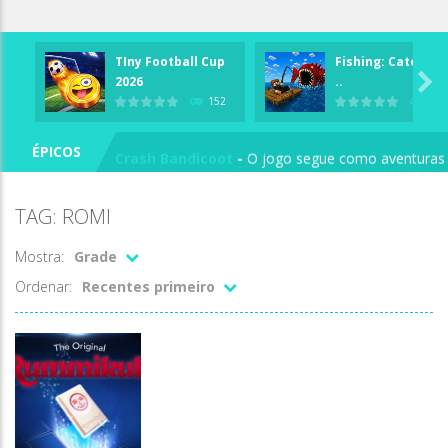
TIny Football Cup
Fishing: Catch th
Angry Birds
-
O Angry Birds se arrisca na Star Cu

2026
..
152
187
Super Bomberman
-
Super Bomberman foi o prim
ÉPICOS
Crash Bandicoot
-
O jogo segue como aventuras d
Super Smash Remix
-
Se tem saudades de jogar S
TAG: ROMI
Subway Surf: Mônaco
-
Concordo – há muito temp
Mostra:
Grade
Plants vs Zombies
-
Só mesmo as plantas podem p
Ordenar:
Recentes primeiro
Tekken 3
-
Lute em cenários diferentes com os lu
Super Mario All-Stars
-
Super Mario All-Stars é u
Mario Bros World
-
Mario Bros World um novo tip
Angry Birds
-
O Angry Birds se arrisca na Star Cu