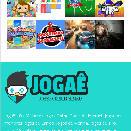
Play
Play
Play
Play
Space Arena
163
Bottle Storm: Elite ..
Play
Play
Play
Play
163
Wrestling ..
140
Play
Play
Play
Play
Burger Here
148
Jogaê - Os Melhores Jogos Online Grátis da Internet. Jogue os
Tank Strike ..
melhores Jogos de Carros, Jogos de Menina, Jogos de Tiro,
164
Jogos Multiplayer, adicionamos diversos jogos diariamente.