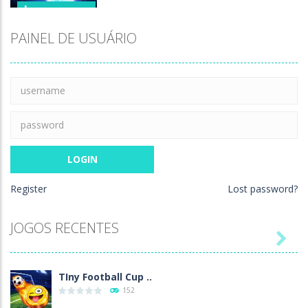
Jogos
Super Bomberman
-
Super Bomberman foi o prim
Multiplayer
Online
PAINEL DE USUÁRIO
Rummikub
4.02K
Register
Lost password?
JOGOS RECENTES

TIny Football Cup ..
152