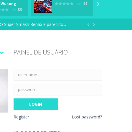
ecisa enfrentar o cientista...
:Wukong
166

136
 O Super Smash Remix é parecido...


polícia das estações ferroviárias,...
o com muita estratégia para impedir...
ason desperta sem a sua...
PAINEL DE USUÁRIO
o essa versão é do Playstation,...
o: Super Mario Bros., Super Mario...
cê controla Mario tocando enquanto...
seus amigos, saia por...
jogo naquele sistema a oferecer...
Register
Lost password?
ra