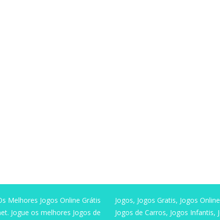
Os Melhores Jogos Online Grátis
Jogos, Jogos Gratis, Jogos Online
net. Jogue os melhores Jogos de
Jogos de Carros, Jogos Infantis,