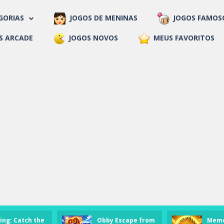
GORIAS
JOGOS DE MENINAS
JOGOS FAMOS
de Educar
 3D
 Arcade
 Clássicos
 de Esporte
 de Meninas
 Multiplayer
 Puzzles
s de 2
s de Ação
s de Aventura
s de Corrida
s de Estratégia
s de Luta
s de Tiro
S ARCADE
JOGOS NOVOS
MEUS FAVORITOS
ca na Star Cup enquanto enfrenta oponentes individuais! Compita com 
n foi o primeiro jogo Bomberman a aparecer no SNES, e o primeiro 
ing: Catch the
Obby Escape from
Mem