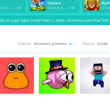
o aventuras de Crash , um marsupial geneticamente modificado que pr
Tsunami ..
Myth
184
158
es de jogar Super Smash Flash 2, então, há motivos para ficar feliz!
há muito tempo não havia notícias de nosso amante para incomodar a 
antas podem parar o ataque dos zumbis. Coloque as plantas no camp
na estrada, tentando desviar de uma mulher em meio ao nevoeiro, M
Ordenar:
Recentes primeiro
Mostra:
Grade
tes com os lutadores especiais, os combates especiais do Tekken Com
All-Stars é uma compilação de quatro jogos eletrônicos da série Mari
d um novo tipo de jogo Mario que você pode jogar com uma mão. Vo
ca na Star Cup enquanto enfrenta oponentes individuais! Compita com 
n foi o primeiro jogo Bomberman a aparecer no SNES, e o primeiro 
Jogos de Aventu