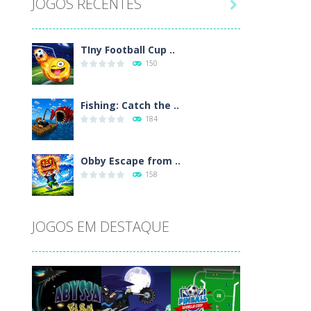
JOGOS RECENTES

714
TIny Football Cup ..
150
Fishing: Catch the ..
184
Obby Escape from ..
158
Meme Myth:Wukong
JOGOS EM DESTAQUE
136
Velocity Breaker
166