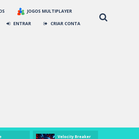
OS
JOGOS MULTIPLAYER
ENTRAR
CRIAR CONTA
e
Velocity Breaker
Space