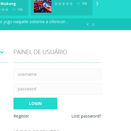
seus amigos, saia por...
:Wukong
168

136
jogo naquele sistema a oferecer...
ecisa enfrentar o cientista...


 O Super Smash Remix é parecido...
polícia das estações ferroviárias,...
PAINEL DE USUÁRIO
o com muita estratégia para impedir...
ason desperta sem a sua...
o essa versão é do Playstation,...
o: Super Mario Bros., Super Mario...
cê controla Mario tocando enquanto...
Register
Lost password?
seus amigos, saia por...
jogo naquele sistema a oferecer...