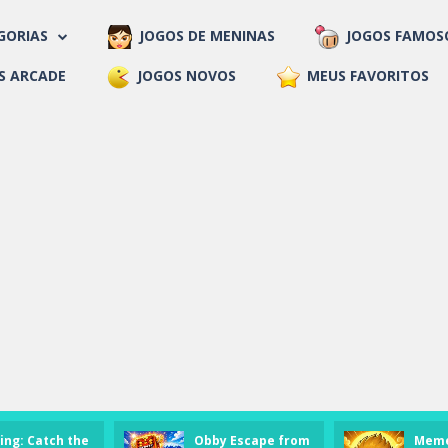
GORIAS
JOGOS DE MENINAS
JOGOS FAMOS
de Educar
 3D
 Arcade
 Clássicos
 de Esporte
 de Meninas
 Multiplayer
 Puzzles
s de 2
s de Ação
s de Aventura
s de Corrida
s de Estratégia
s de Luta
s de Tiro
S ARCADE
JOGOS NOVOS
MEUS FAVORITOS
ing: Catch the
Obby Escape from
Mem