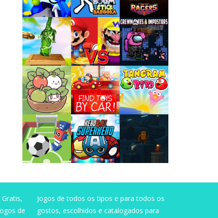
Space Arena
164
Zombie Defense: ..
Play
Play
Play
136
Bottle Storm: Elite ..
164
Play
Play
Play
Wrestling ..
141
Play
Play
Play
Burger Here
149
 Gratis,
Jogos de todos os tipos e para todos os
Play
Play
Play
Tank Strike ..
 Jogos de
gostos, escolhidos e catalogados para
167