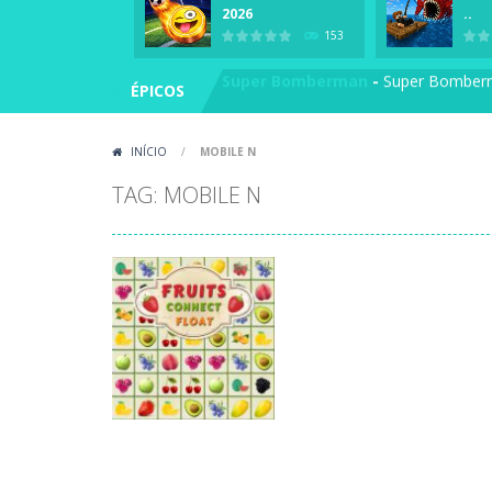
Angry Birds
-
O Angry Birds se arris
2026
..
153
Super Bomberman
-
Super Bomberma
ÉPICOS
Crash Bandicoot
-
O jogo segue com
Super Smash Remix
-
Se tem saudad
INÍCIO
/
MOBILE N
Subway Surf: Mônaco
-
Concordo – 
TAG: MOBILE N
Plants vs Zombies
-
Só mesmo as pl
Silent Hill
-
Após sofrer um acidente 
Tekken 3
-
Lute em cenários diferen
Super Mario All-Stars
-
Super Mario 
Mario Bros World
-
Mario Bros Worl
Angry Birds
-
O Angry Birds se arris
Jogos Novos
Super Bomberman
-
Super Bomberma