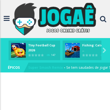
Angry Birds
-
O Angry Birds se arrisca na Star Cu
TIny Football Cup
Fishing: Catch th
Super Bomberman
-
Super Bomberman foi o prim

2026
..
147
179
Crash Bandicoot
-
O jogo segue como aventuras d
ÉPICOS
Super Smash Remix
-
Se tem saudades de jogar S
Subway Surf: Mônaco
-
Concordo – há muito temp
Plants vs Zombies
-
Só mesmo as plantas podem p
Tekken 3
-
Lute em cenários diferentes com os lu
Super Mario All-Stars
-
Super Mario All-Stars é u