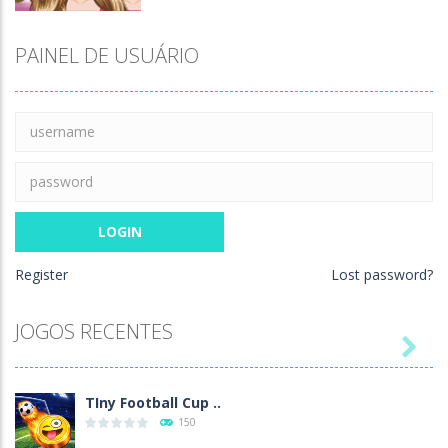
Jogos de
Super Bomberman
-
Super Bomberman foi o prim
Meninas
PAINEL DE USUÁRIO
Slimmer Face
Real Makeup
841
Register
Lost password?
JOGOS RECENTES

TIny Football Cup ..
150