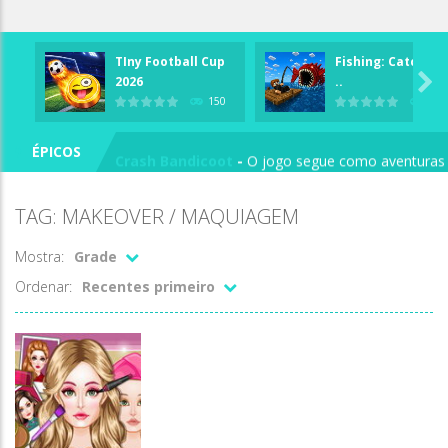
TIny Football Cup
Fishing: Catch th
Angry Birds
-
O Angry Birds se arrisca na Star Cu

2026
..
150
182
Super Bomberman
-
Super Bomberman foi o prim
ÉPICOS
Crash Bandicoot
-
O jogo segue como aventuras d
Super Smash Remix
-
Se tem saudades de jogar S
TAG: MAKEOVER / MAQUIAGEM
Subway Surf: Mônaco
-
Concordo – há muito temp
Mostra:
Grade
Plants vs Zombies
-
Só mesmo as plantas podem p
Ordenar:
Recentes primeiro
Tekken 3
-
Lute em cenários diferentes com os lu
Super Mario All-Stars
-
Super Mario All-Stars é u
Mario Bros World
-
Mario Bros World um novo tip
Angry Birds
-
O Angry Birds se arrisca na Star Cu