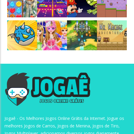
Play
Play
Play
Play
Space Arena
159
Bottle Storm: Elite ..
Play
Play
Play
Play
160
Wrestling ..
139
Play
Play
Play
Play
Burger Here
143
Jogaê - Os Melhores Jogos Online Grátis da Internet. Jogue os
Tank Strike ..
melhores Jogos de Carros, Jogos de Menina, Jogos de Tiro,
161
Jogos Multiplayer, adicionamos diversos jogos diariamente.