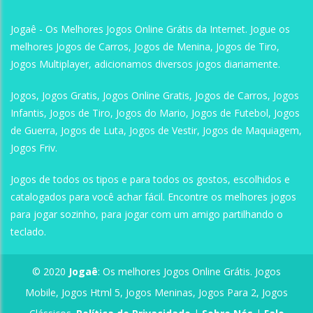
Jogaê - Os Melhores Jogos Online Grátis da Internet. Jogue os
Tank Strike ..
melhores Jogos de Carros, Jogos de Menina, Jogos de Tiro,
161
Jogos Multiplayer, adicionamos diversos jogos diariamente.
Jogos, Jogos Gratis, Jogos Online Gratis, Jogos de Carros, Jogos
Football Superstars ..
Infantis, Jogos de Tiro, Jogos do Mario, Jogos de Futebol, Jogos
135
de Guerra, Jogos de Luta, Jogos de Vestir, Jogos de Maquiagem,
Jogos Friv.
Jogos de todos os tipos e para todos os gostos, escolhidos e
catalogados para você achar fácil. Encontre os melhores jogos
para jogar sozinho, para jogar com um amigo partilhando o
teclado.
© 2020
Jogaê
: Os melhores Jogos Online Grátis. Jogos
Mobile, Jogos Html 5, Jogos Meninas, Jogos Para 2, Jogos