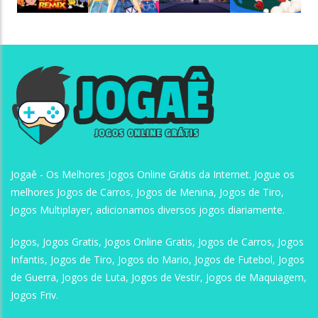
163
Wrestling ..
141
Play
Play
Play
Play
Burger Here
148
Jogaê - Os Melhores Jogos Online Grátis da Internet. Jogue os
Tank Strike ..
melhores Jogos de Carros, Jogos de Menina, Jogos de Tiro,
165
Jogos Multiplayer, adicionamos diversos jogos diariamente.
Jogos, Jogos Gratis, Jogos Online Gratis, Jogos de Carros, Jogos
Football Superstars ..
Infantis, Jogos de Tiro, Jogos do Mario, Jogos de Futebol, Jogos
142
de Guerra, Jogos de Luta, Jogos de Vestir, Jogos de Maquiagem,
Jogos Friv.