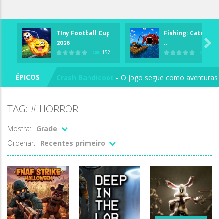
TIny Football Cup
Fishing: Catch th
Angry Birds
-
O Angry Birds se arrisca na Star Cu

2026
..
152
188
Super Bomberman
-
Super Bomberman foi o prim
ÉPICOS
Crash Bandicoot
-
O jogo segue como aventuras d
Super Smash Remix
-
Se tem saudades de jogar S
TAG: # HORROR
Subway Surf: Mônaco
-
Concordo – há muito temp
Mostra:
Grade
Plants vs Zombies
-
Só mesmo as plantas podem p
Ordenar:
Recentes primeiro
Tekken 3
-
Lute em cenários diferentes com os lu
Super Mario All-Stars
-
Super Mario All-Stars é u
Mario Bros World
-
Mario Bros World um novo tip
Angry Birds
-
O Angry Birds se arrisca na Star Cu