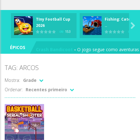
TIny Football Cup
Fishing: Catch th
Angry Birds
-
O Angry Birds se arrisca na Star Cu

2026
..
153
191
Super Bomberman
-
Super Bomberman foi o prim
ÉPICOS
Crash Bandicoot
-
O jogo segue como aventuras d
Super Smash Remix
-
Se tem saudades de jogar S
TAG: ARCOS
Subway Surf: Mônaco
-
Concordo – há muito temp
Mostra:
Grade
Plants vs Zombies
-
Só mesmo as plantas podem p
Ordenar:
Recentes primeiro
Tekken 3
-
Lute em cenários diferentes com os lu
Super Mario All-Stars
-
Super Mario All-Stars é u
Mario Bros World
-
Mario Bros World um novo tip
Angry Birds
-
O Angry Birds se arrisca na Star Cu