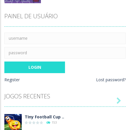
Jogos de
Super Bomberman
-
Super Bomberman foi o prim
Ação
PAINEL DE USUÁRIO
Basketball
serial shooter
716
Register
Lost password?
JOGOS RECENTES

TIny Football Cup ..
153