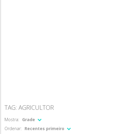
Super Mario All-Stars
-
Super Mario All-Stars é u
Mario Bros World
-
Mario Bros World um novo tip
Angry Birds
-
O Angry Birds se arrisca na Star Cu
Super Bomberman
-
Super Bomberman foi o prim
TAG: AGRICULTOR
Mostra:
Grade
Ordenar:
Recentes primeiro