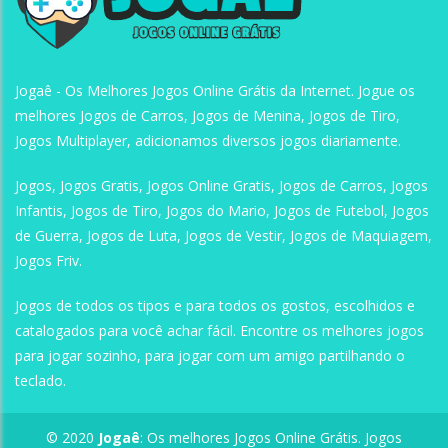
Burger Here
140
Jogaê - Os Melhores Jogos Online Grátis da Internet. Jogue os
Tank Strike ..
melhores Jogos de Carros, Jogos de Menina, Jogos de Tiro,
160
Jogos Multiplayer, adicionamos diversos jogos diariamente.
Jogos, Jogos Gratis, Jogos Online Gratis, Jogos de Carros, Jogos
Football Superstars ..
Infantis, Jogos de Tiro, Jogos do Mario, Jogos de Futebol, Jogos
133
de Guerra, Jogos de Luta, Jogos de Vestir, Jogos de Maquiagem,
Jogos Friv.
Jogos de todos os tipos e para todos os gostos, escolhidos e
catalogados para você achar fácil. Encontre os melhores jogos
para jogar sozinho, para jogar com um amigo partilhando o
teclado.
© 2020
Jogaê
: Os melhores Jogos Online Grátis. Jogos