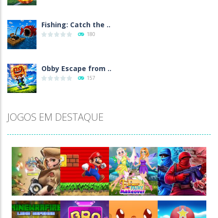
Fishing: Catch the ..
180
Obby Escape from ..
157
Meme Myth:Wukong
JOGOS EM DESTAQUE
133
Velocity Breaker
161
Zombie Defense: ..
132