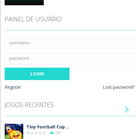
Jogos
Super Bomberman
-
Super Bomberman foi o prim
Arcade
PAINEL DE USUÁRIO
RedBoy and
BlueGirl 2
723
Register
Lost password?
JOGOS RECENTES

TIny Football Cup ..
147