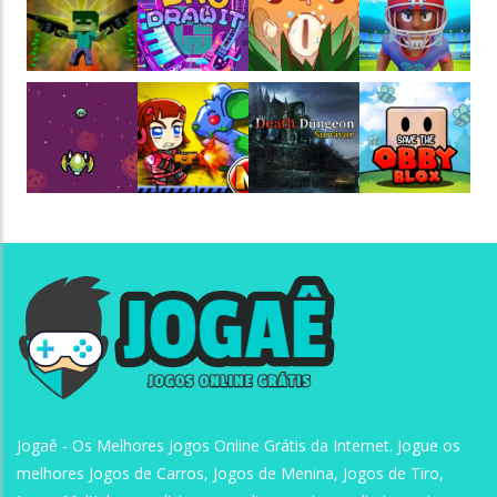
Play
Play
Play
Play
Space Arena
159
Bottle Storm: Elite ..
Play
Play
Play
Play
160
Wrestling ..
139
Play
Play
Play
Play
Burger Here
142
Jogaê - Os Melhores Jogos Online Grátis da Internet. Jogue os
Tank Strike ..
melhores Jogos de Carros, Jogos de Menina, Jogos de Tiro,
161