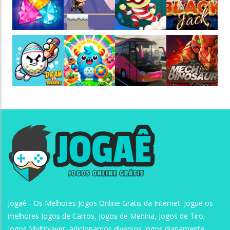
Play
Play
Play
Play
Space Arena
160
Bottle Storm: Elite ..
Play
Play
Play
Play
160
Wrestling ..
139
Play
Play
Play
Play
Burger Here
143
Jogaê - Os Melhores Jogos Online Grátis da Internet. Jogue os
Tank Strike ..
melhores Jogos de Carros, Jogos de Menina, Jogos de Tiro,
162
Jogos Multiplayer, adicionamos diversos jogos diariamente.