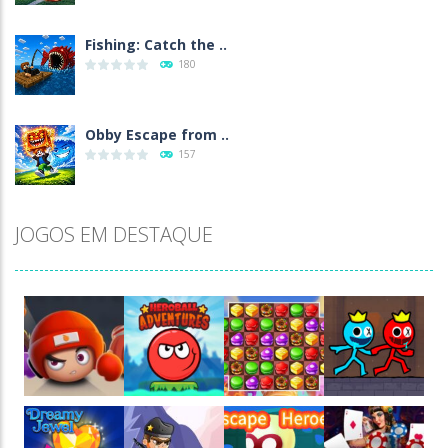
Fishing: Catch the ..
180
Obby Escape from ..
157
Meme Myth:Wukong
JOGOS EM DESTAQUE
134
Velocity Breaker
164
Zombie Defense: ..
133