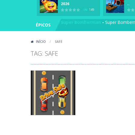
Angry Birds
-
O Angry Birds se arris
2026
..
149
Super Bomberman
-
Super Bomberma
ÉPICOS
Crash Bandicoot
-
O jogo segue com
Super Smash Remix
-
Se tem saudad
INÍCIO
/
SAFE
Subway Surf: Mônaco
-
Concordo – 
TAG: SAFE
Plants vs Zombies
-
Só mesmo as pl
Silent Hill
-
Após sofrer um acidente 
Tekken 3
-
Lute em cenários diferen
Super Mario All-Stars
-
Super Mario 
Mario Bros World
-
Mario Bros Worl
Angry Birds
-
O Angry Birds se arris
Super Bomberman
-
Super Bomberma