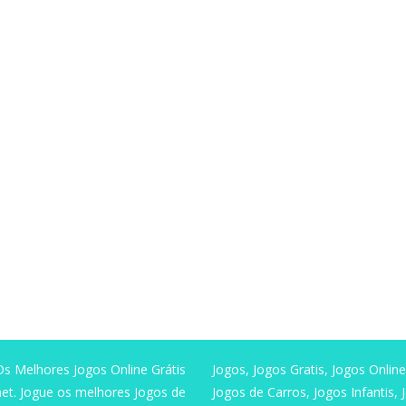
Os Melhores Jogos Online Grátis
Jogos, Jogos Gratis, Jogos Online
net. Jogue os melhores Jogos de
Jogos de Carros, Jogos Infantis,