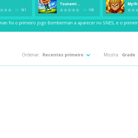
ca na Star Cup enquanto enfrenta oponentes individuais! Compita com 
Tsunami ..
Myth
181
158
n foi o primeiro jogo Bomberman a aparecer no SNES, e o primeiro 
o aventuras de Crash , um marsupial geneticamente modificado que pr
es de jogar Super Smash Flash 2, então, há motivos para ficar feliz!
há muito tempo não havia notícias de nosso amante para incomodar a 
Ordenar:
Recentes primeiro
Mostra:
Grade
antas podem parar o ataque dos zumbis. Coloque as plantas no camp
na estrada, tentando desviar de uma mulher em meio ao nevoeiro, M
tes com os lutadores especiais, os combates especiais do Tekken Com
All-Stars é uma compilação de quatro jogos eletrônicos da série Mari
d um novo tipo de jogo Mario que você pode jogar com uma mão. Vo
ca na Star Cup enquanto enfrenta oponentes individuais! Compita com 
n foi o primeiro jogo Bomberman a aparecer no SNES, e o primeiro 