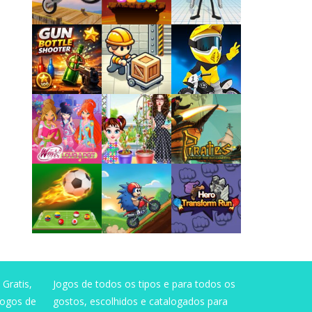
Space Arena
162
Zombie Defense: ..
Play
Play
Play
133
Bottle Storm: Elite ..
160
Play
Play
Play
Wrestling ..
139
Play
Play
Play
Burger Here
144
 Gratis,
Jogos de todos os tipos e para todos os
Play
Play
Play
Tank Strike ..
 Jogos de
gostos, escolhidos e catalogados para
162