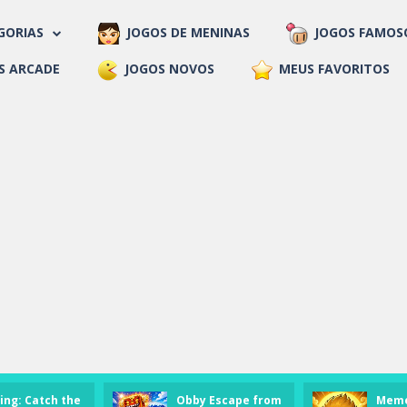
GORIAS
JOGOS DE MENINAS
JOGOS FAMOS
de Educar
 3D
 Arcade
 Clássicos
 de Esporte
 de Meninas
 Multiplayer
 Puzzles
s de 2
s de Ação
s de Aventura
s de Corrida
s de Estratégia
s de Luta
s de Tiro
S ARCADE
JOGOS NOVOS
MEUS FAVORITOS
ing: Catch the
Obby Escape from
Mem