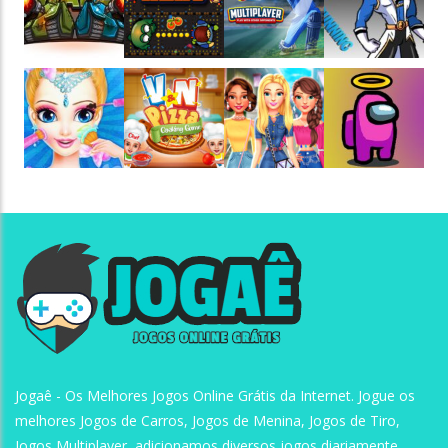
Play
Play
Play
Play
Space Arena
162
Bottle Storm: Elite ..
Play
Play
Play
Play
160
Wrestling ..
139
Play
Play
Play
Play
Burger Here
144
Jogaê - Os Melhores Jogos Online Grátis da Internet. Jogue os
Tank Strike ..
melhores Jogos de Carros, Jogos de Menina, Jogos de Tiro,
162
Jogos Multiplayer, adicionamos diversos jogos diariamente.