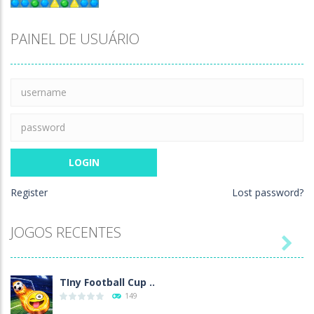
Super Bomberman
-
Super Bomberman foi o prim
Jogos
PAINEL DE USUÁRIO
Novos
Pop Jewels
816
Register
Lost password?
JOGOS RECENTES

TIny Football Cup ..
149