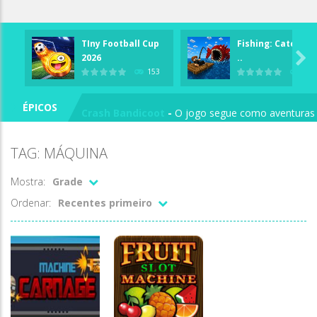
TIny Football Cup
Fishing: Catch th
Angry Birds
-
O Angry Birds se arrisca na Star Cu

2026
..
153
188
Super Bomberman
-
Super Bomberman foi o prim
ÉPICOS
Crash Bandicoot
-
O jogo segue como aventuras d
Super Smash Remix
-
Se tem saudades de jogar S
TAG: MÁQUINA
Subway Surf: Mônaco
-
Concordo – há muito temp
Mostra:
Grade
Plants vs Zombies
-
Só mesmo as plantas podem p
Ordenar:
Recentes primeiro
Tekken 3
-
Lute em cenários diferentes com os lu
Super Mario All-Stars
-
Super Mario All-Stars é u
Mario Bros World
-
Mario Bros World um novo tip
Angry Birds
-
O Angry Birds se arrisca na Star Cu