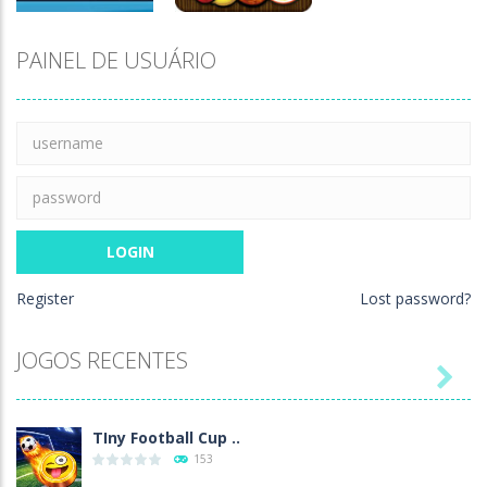
Jogos de
Jogos
Super Bomberman
-
Super Bomberman foi o prim
Ação
Arcade
PAINEL DE USUÁRIO
Machine
Fruit Slot
Carnage
Machine
873
755
Register
Lost password?
JOGOS RECENTES

TIny Football Cup ..
153