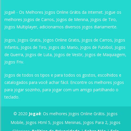
Jogaê - Os Melhores Jogos Online Grátis da Internet. Jogue os
Tank Strike ..
melhores Jogos de Carros, Jogos de Menina, Jogos de Tiro,
162
Jogos Multiplayer, adicionamos diversos jogos diariamente.
Jogos, Jogos Gratis, Jogos Online Gratis, Jogos de Carros, Jogos
Football Superstars ..
Infantis, Jogos de Tiro, Jogos do Mario, Jogos de Futebol, Jogos
135
de Guerra, Jogos de Luta, Jogos de Vestir, Jogos de Maquiagem,
Jogos Friv.
Jogos de todos os tipos e para todos os gostos, escolhidos e
catalogados para você achar fácil. Encontre os melhores jogos
para jogar sozinho, para jogar com um amigo partilhando o
teclado.
© 2020
Jogaê
: Os melhores Jogos Online Grátis. Jogos
Mobile, Jogos Html 5, Jogos Meninas, Jogos Para 2, Jogos